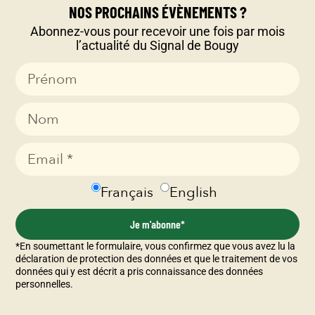
NOS PROCHAINS ÉVÈNEMENTS ?
Entrecôte double cuite rosé et son beurre café du
Abonnez-vous pour recevoir une fois par mois
Signal de Bougy, gratin dauphinois, légumes sautés
l’actualité du Signal de Bougy
aux épices
Desserts
La poire, mousse de poire au cœur tendre aux
amandes
Crème brûlée tradition à la vanille de Madagascar
Français
English
Coupe de fruits frais de saison
Je m'abonne*
Day&Night chocolate pie (tourré à la crème aux
*En soumettant le formulaire, vous confirmez que vous avez lu la
déclaration de protection des données et que le traitement de vos
chocolats blanc et noir)
données qui y est décrit a pris connaissance des données
personnelles.
Demander une
Menu PDF