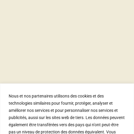
Accès
À Propos
Actualité
FAQ
Contact
Nous et nos partenaires utilisons des cookies et des
Parc de loisirs et
technologies similaires pour fournir, protéger, analyser et
d’évènements
améliorer nos services et pour personnaliser nos services et
Route du Signal
publicités, aussi sur les sites web de tiers. Les données peuvent
1172 Bougy-Villars
également être transférées vers des pays qui n'ont peut-être
events@signaldebougy.ch
pas un niveau de protection des données équivalent. Vous