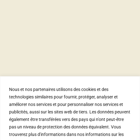
À Propos
Actualité
FAQ
Contact
Nous et nos partenaires utilisons des cookies et des
Parc de loisirs et
technologies similaires pour fournir, protéger, analyser et
d’évènements
améliorer nos services et pour personnaliser nos services et
Route du Signal
publicités, aussi sur les sites web de tiers. Les données peuvent
1172 Bougy-Villars
également être transférées vers des pays qui n'ont peut-être
events@signaldebougy.ch
pas un niveau de protection des données équivalent. Vous
trouverez plus d'informations dans nos
informations sur les