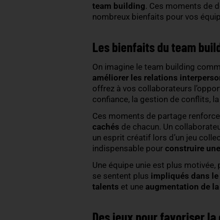
Intégrer des talents dans 
vos performances
. Elle 
confiance réciproque et l
mieux, prennent des décis
Mais,
comment souder s
team building
. Ces mome
nombreux bienfaits pour vo
Les bienfaits du te
On imagine le team buildi
améliorer les relations i
offrez à vos collaborateur
confiance, la gestion de c
Ces moments de partage r