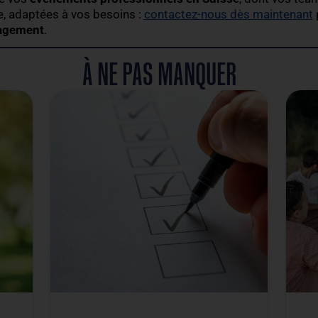
s ateliers de peinture ou de cuisine favorisent la c
ue.
tes pour favoriser la cohésion d’équipe, tout en pe
ion du quotidien. Vous pouvez ainsi les intégrer à 
.
un incontournable pour la cohésion d’éq
eam building en Suisse, c’est bien plus qu’offrir u
cer la cohésion d’équipe, pilier de la performance d
, accueille vos
événements professionnels en Sui
ur mesure, adaptées à vos besoins :
contactez-nou
 sans engagement
.
À NE PAS MANQU