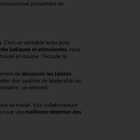
cohésion d’équipe l’est encore plus pour
maximiser
uctif et serein
, où la communication est fluide, la
 d’efficacité
: les collaborateurs se comprennent
.
 ? La réponse peut se trouver dans les
activités de
adre strictement professionnel présentent de
prise.
ien plus que cela. C’est un véritable levier pour
rganisant des
activités ludiques et stimulantes
, vo
tielles pour le travail en équipe : l’écoute, la
ls permettent également de
découvrir les talents