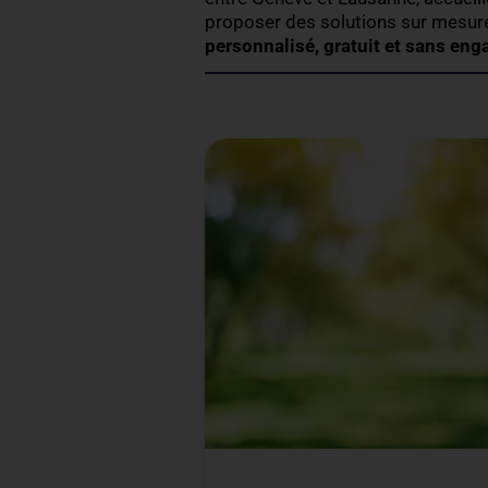
mutuelle.
Ateliers créatifs :
de
atmosphère détend
Ces activités sont parfai
détendre, loin de la press
réunions ou conférences
Le team building : 
Organiser une journée de t
outil puissant pour renfor
entre Genève et Lausanne
proposer des solutions s
personnalisé, gratuit et