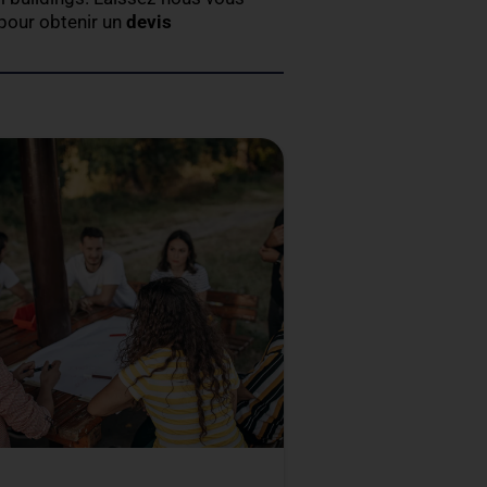
réativité et renforcent les liens, dans une
rmettant à vos collaborateurs de s’amuser et de se
vos
séminaires d’entreprise en Suisse
, entre deux
uipe
n
moment de détente
à vos collaborateurs. C’est un
e l’entreprise.Le Signal de Bougy, idéalement situé
sse
, dont vos team buildings. Laissez-nous vous
s dès maintenant
pour obtenir un
devis
ER