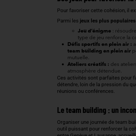
cachés
de chacun. Un coll
un esprit créatif lors d’u
indispensable pour
const
Une équipe unie est plus m
se sentent plus
impliqués
talents
et une
augmentati
Des jeux pour favor
Pour favoriser cette cohé
Parmi les
jeux les plus 
Jeu d’énigme
:
type de jeu renf
Défis sportifs en ple
team building en pl