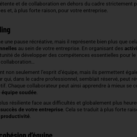
votre entreprise est important. Mais, travailler la 
permet de garantir un
environnement de travail prod
es objectifs communs. Cela se traduit par des
gains
ions plus rapidement et s’entraident face aux défis
es équipes
et créer cette cohésion tant recherchée
nts de détente et de collaboration en dehors du c
s équipes et, à plus forte raison, pour votre entre
am building
ng comme une pause récréative, mais il représente b
nterpersonnelles
au sein de votre entreprise. En o
s l’opportunité de développer des compétences essen
onflits, la collaboration…
enforcent non seulement l’esprit d’équipe, mais i