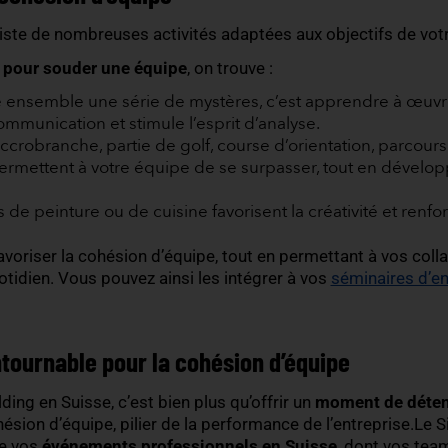
aborateur qui, dans le cadre professionnel, semblai
n jeu collectif. Chaque collaborateur peut ainsi app
ruire une équipe soudée
.
otivée, plus résiliente face aux difficultés et glo
 dans le succès de votre entreprise
. Cela se tradu
on de la productivité
.
iser la cohésion d’équipe
sion, il existe de nombreuses activités adaptées aux
populaires pour souder une équipe
, on trouve :
 résoudre ensemble une série de mystères, c’est
orce la communication et stimule l’esprit d’analys
in air :
accrobranche, partie de golf, course d’or
ein air
permettent à votre équipe de se surpasser,