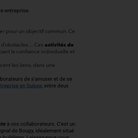
t réservé, peut révéler des qualités de leadership 
rendre à mieux se connaître : un élément
balement plus heureuse au travail. Vos collaborateur
it à plus forte raison par une
meilleure rétention d
 objectifs de votre entreprise.
 apprendre à œuvrer pour un objectif commun. Ce
e.
ientation, parcours d’obstacles… Ces
activités de
 tout en développant la confiance individuelle et