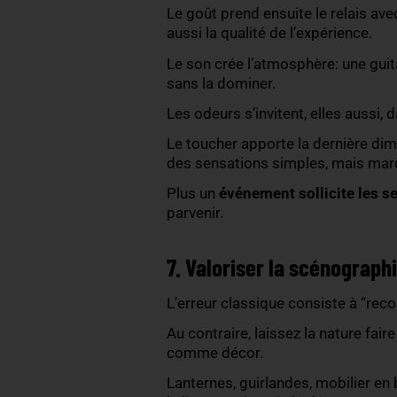
On veut toujours que les 
monde doit pouvoir s’asseo
bon sol (planchers, tapi
accueillante, même en pl
6. Activer les sens:
L’avantage d’un événement
Le regard est d’abord cap
parfaitement à l’environ
Le goût prend ensuite le r
aussi la qualité de l’expér
Le son crée l’atmosphère:
sans la dominer.