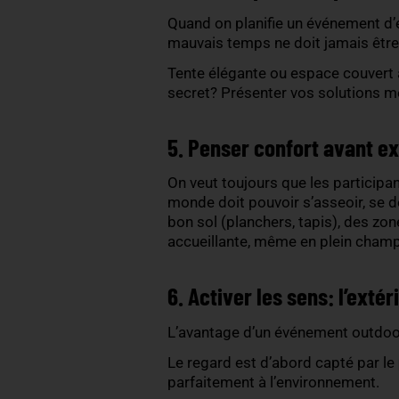
3. Mettre la logisti
Un bon évènement extérie
Anticipez les besoins en 
internes: un site mal bali
jamais.
4. Plan B, plan C et
Quand on planifie un évén
mauvais temps ne doit jama
Tente élégante ou espace c
secret? Présenter vos s
5. Penser confort 