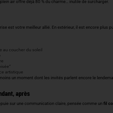
es aussi, dans l’expérience, entre forêt fraîche, ba
ière dimension, avec des matériaux naturels, des ate
mais marquantes.
te les sens
, plus il devient mémorable, et le plein 
ographie naturelle au lieu de la camouf
 à “reconstruire de l’intérieur à l’extérieur”.
ature faire le travail. Utilisez les arbres comme arc
bilier en bois, structures légères: quelques éléme
aturer. Le plein air offre déjà 80 % du charme… inuti