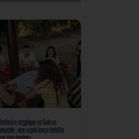
létique est visible et guide naturellement les
ous pouvez aussi prévoir une présence discrète,
iements personnalisés renforcent le lien. La vidéo
 prochaines éditions.
événement en extérieur… et prolonge son impact bien