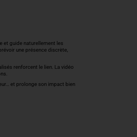
l est encore plus puissant.
 encore le lendemain.
nsée comme un
fil conducteur
avant, pendant et après