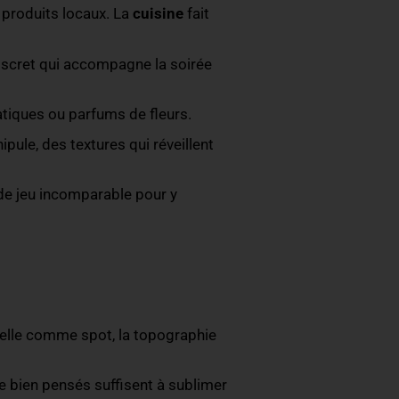
ans confort, aucune magie ne fonctionne. Tout le
cilement, se protéger du soleil, du vent, du froid… U
osy créent instantanément une atmosphère
urs du
paysage
et une scénographie qui s’intègre
ood raffinée ou des produits locaux. La
cuisine
fait
e du vent, un DJ discret qui accompagne la soirée