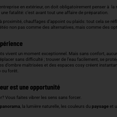
que au centre… sans la laisser se voir
ur se reconnaît à la
fluidité de la logistique
. Pourt
électricité, eau, signalisation, accès techniques, 
sé peut ruiner l’expérience. On ne le dit pas assez: 
 plan météo
ement d’entreprise en extérieur, on doit obligatoir
is être une fatalité: c’est avant tout une affaire 
ouvert à proximité, chauffages d’appoint ou plaids: 
olutions météo non pas comme des alternatives, m
avant expérience