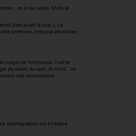
ant, rien ne doit transparaître aux yeux des invités.
zones de stockage… Pensez également aux trajets
la meilleure logistique est celle qu’on ne remarque
ement penser à la météo… et à ses aléas. Mais, le
de préparation.
tout cela se réfléchit bien avant le jour J. Le
ais comme des options premium, presque attendue