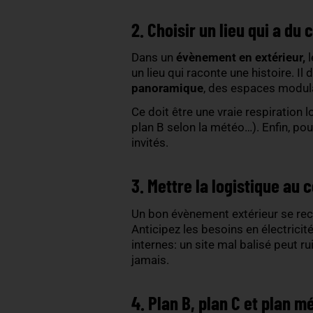
Avant même de choisir des
créer.
Conviviale, prestigieuse,
l’évènement
, la décorati
Une journée du personnel n
2. Choisir un lieu q
Dans un
évènement en ext
un lieu qui raconte une hist
panoramique
, des espac
Ce doit être une vraie res
plan B selon la météo…). En
invités.