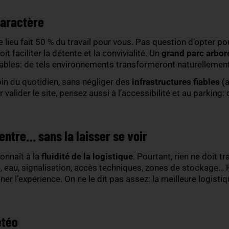
 activités, des offres culinaires ou des horaires
 sportive, créative, familiale: cette atmosphère gui
on, le rythme ou la nourriture. Un lancement produit
e suit pas les mêmes codes qu’une rencontre client.
ui a du caractère
érieur,
le lieu fait 50 % du travail pour vous. Pas 
oire. Il doit faciliter la détente et la convivialité. U
es modulables: de tels environnements transforme
piration loin du quotidien, sans négliger des
infrast
fin, pour valider le site, pensez aussi à l’accessibi