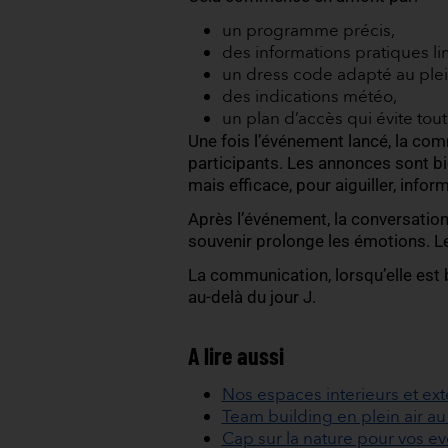
8. Intégrer du “wow
Dans l’événementiel, l’effe
Cela peut être:
une animation inatt
une scénographie qu
un goûter gourmand
un reveal produit sp
une activité collecti
un concert live ou p
Votre événement doit con
9. Communiquer ava
Un événement extérieur r