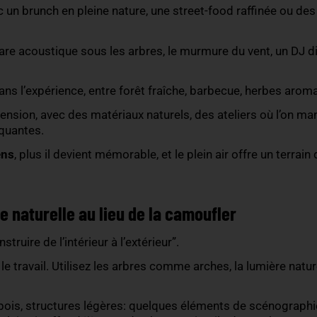
participants vivent un moment exceptionnel. Mais s
ir, se déplacer sans difficulté ; trouver de l’eau fa
s), des zones d’ombre maîtrisées et des espaces c
ein champ ou forêt.
 l’extérieur est une opportunité
 outdoor? Vous faites vibrer les sens sans forcer.
té par le
panorama
, la lumière naturelle, les coule
nement.
elais avec un brunch en pleine nature, une street-f
ience.
 une guitare acoustique sous les arbres, le murmur