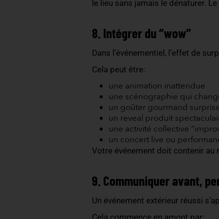
Les odeurs s’invitent, ell
Le toucher apporte la dern
des sensations simples, 
Plus un
événement sollici
parvenir.
7. Valoriser la scén
L’erreur classique consiste
Au contraire, laissez la n
comme décor.
Lanternes, guirlandes, mo
le lieu sans jamais le dén