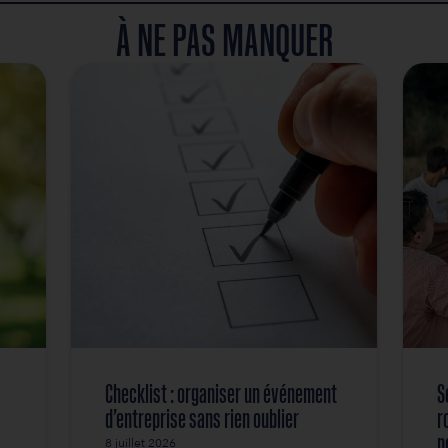
 par:
is,
tiques limpides,
 au plein air,
o,
vite toute hésitation.
é, la communication prend une autre forme. La signa
s sont bien rythmées et créent de la dynamique. V
er, informer, rassurer.
versation continue. Les photos arrivent. Les remerc
tions. Le feedback recueilli permet d’améliorer les
elle est bien orchestrée, donne du relief à votre 