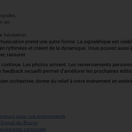
”
t de surprise est votre meilleur allié. En extérieur, i
endue
i change au coucher du soleil
 surprise
ectaculaire
ve “improvisée”
erformance artistique
tenir au moins un moment dont les invités parlent
nt, pendant, après
éussi s’appuie sur une communication claire, pe