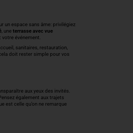
, demandez-vous d’abord
quelle ambiance
vous voul
dera toutes vos décisions, comme le
lieu de
 n’a pas la même énergie qu’une fête d’été.
 L’ambiance, c’est le fil rouge. Le reste vient aprè
question d’opter pour un espace sans âme: privilégie
n
grand parc arboré
, une
terrasse avec vue
ront naturellement votre événement.
ructures fiables
(accueil, sanitaires, restauration,
lité et au parking: cela doit rester simple pour vos