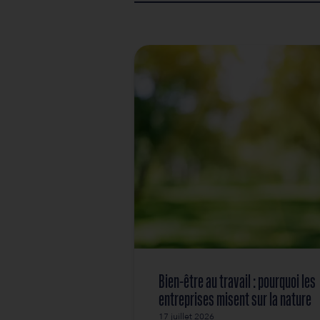
Cela commence en amont
un programme préc
des informations pra
un dress code adapté
des indications mété
un plan d’accès qui é
Une fois l’événement lanc
participants. Les annonce
mais efficace, pour aiguill
Après l’événement, la con
souvenir prolonge les émo
La communication, lorsqu’
au-delà du jour J.
A lire aussi